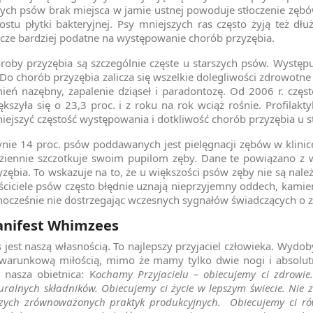
ych psów brak miejsca w jamie ustnej powoduje stłoczenie zębów
ostu płytki bakteryjnej. Psy mniejszych ras często żyją też d
zcze bardziej podatne na występowanie chorób przyzębia.
roby przyzębia są szczególnie częste u starszych psów. Wyst
. Do chorób przyzębia zalicza się wszelkie dolegliwości zdrowotne
ień nazębny, zapalenie dziąseł i paradontozę. Od 2006 r. czę
ększyła się o 23,3 proc. i z roku na rok wciąż rośnie. Profil
iejszyć częstość występowania i dotkliwość chorób przyzębia u s
ynie 14 proc. psów poddawanych jest pielęgnacji zębów w klinice 
ziennie szczotkuje swoim pupilom zęby. Dane te powiązano 
yzębia. To wskazuje na to, że u większości psów zęby nie są należ
ściciele psów często błędnie uznają nieprzyjemny oddech, kamień,
nocześnie nie dostrzegając wczesnych sygnałów świadczących o z
nifest Whimzees
s jest naszą własnością. To najlepszy przyjaciel człowieka. Wydob
warunkową miłością, mimo że mamy tylko dwie nogi i absolut
 nasza obietnica: K
ochamy Przyjacielu – obiecujemy ci zdrowie
uralnych składników. Obiecujemy ci życie w lepszym świecie. Nie 
zych zrównoważonych praktyk produkcyjnych. Obiecujemy ci również