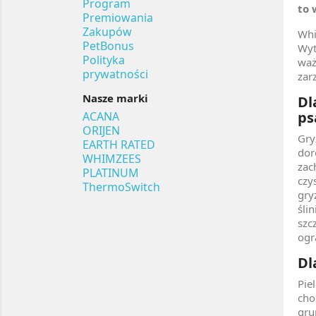
Program
to 
Premiowania
Zakupów
Whi
PetBonus
Wyt
Polityka
waż
prywatności
zar
Nasze marki
Dl
ps
ACANA
ORIJEN
Gry
EARTH RATED
dor
WHIMZEES
zac
PLATINUM
czy
ThermoSwitch
gry
śli
szc
ogr
Dl
Pie
cho
gru