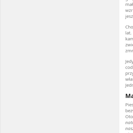
mał
wzr
jes
Cho
lat
kam
zwi
zmn
Jed
cod
prz
wła
Jed
Ma
Pie
bez
Oto
nat
nas