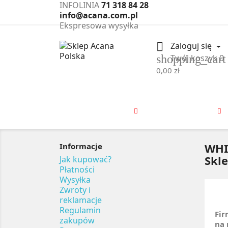
INFOLINIA
71 318 84 28
info@acana.com.pl
Ekspresowa wysyłka

Zaloguj się
shopping_cart
Twój koszyk
0
0,00 zł
DLA PSA
DLA KOTA
WHI
Informacje
Skl
Jak kupować?
Płatności
Wysyłka
Zwroty i
reklamacje
Regulamin
Fir
zakupów
na 