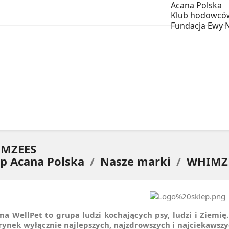
Acana Polska
Klub hodowcó
Fundacja Ewy 
WYPRAWKA DLA SZCZENIAKA
PORADN
MZEES
ep Acana Polska
Nasze marki
WHIMZ
ma WellPet to grupa ludzi kochających psy, ludzi i Ziemi
rynek wyłącznie najlepszych, najzdrowszych
i najciekawsz