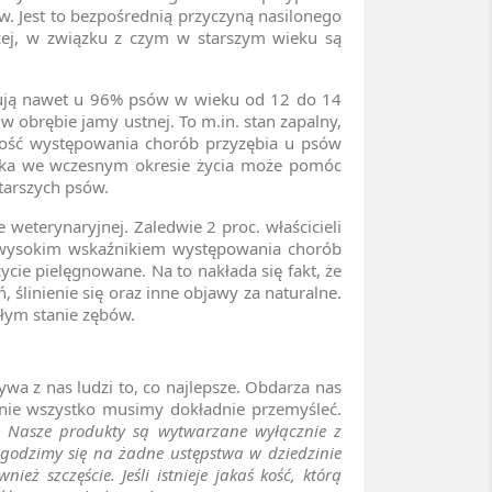
. Jest to bezpośrednią przyczyną nasilonego
łużej, w związku z czym w starszym wieku są
ępują nawet u 96% psów w wieku od 12 do 14
 w obrębie jamy ustnej. To m.in. stan zapalny,
stość występowania chorób przyzębia u psów
aktyka we wczesnym okresie życia może pomóc
tarszych psów.
weterynaryjnej. Zaledwie 2 proc. właścicieli
z wysokim wskaźnikiem występowania chorób
ycie pielęgnowane. Na to nakłada się fakt, że
 ślinienie się oraz inne objawy za naturalne.
łym stanie zębów.
ywa z nas ludzi to, co najlepsze. Obdarza nas
nie wszystko musimy dokładnie przemyśleć.
. Nasze produkty są wytwarzane wyłącznie z
zgodzimy się na żadne ustępstwa w dziedzinie
 szczęście. Jeśli istnieje jakaś kość, którą