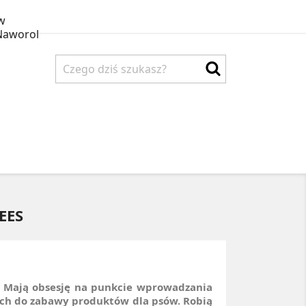
w
Naworol
IK
PETBONUS
KONTAKT
EES
ę. Mają obsesję na punkcie wprowadzania
ych do zabawy produktów dla psów. Robią