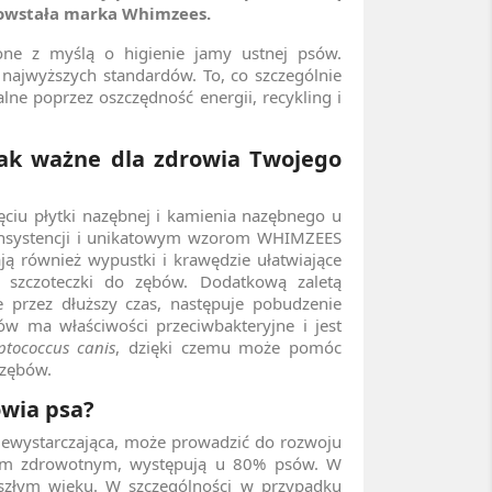
powstała marka Whimzees.
zone z myślą o higienie jamy ustnej psów.
najwyższych standardów. To, co szczególnie
lne poprzez oszczędność energii, recykling i
tak ważne dla zdrowia Twojego
iu płytki nazębnej i kamienia nazębnego u
konsystencji i unikatowym wzorom WHIMZEES
ają również wypustki i krawędzie ułatwiające
 szczoteczki do zębów. Dodatkową zaletą
e przez dłuższy czas, następuje pobudzenie
sów ma właściwości przeciwbakteryjne i jest
ptococcus canis
, dzięki czemu może pomóc
 zębów.
owia psa?
 niewystarczająca, może prowadzić do rozwoju
mem zdrowotnym, występują u 80% psów. W
eszłym wieku. W szczególności w przypadku