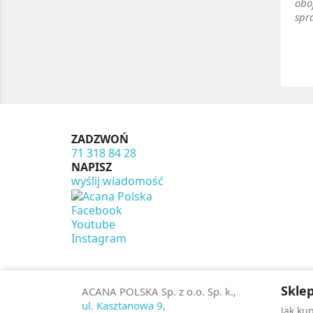
obo
spr
ZADZWOŃ
71 318 84 28
NAPISZ
wyślij wiadomość
Facebook
Youtube
Instagram
Sklep
ACANA POLSKA Sp. z o.o. Sp. k.,
ul. Kasztanowa 9,
Jak ku