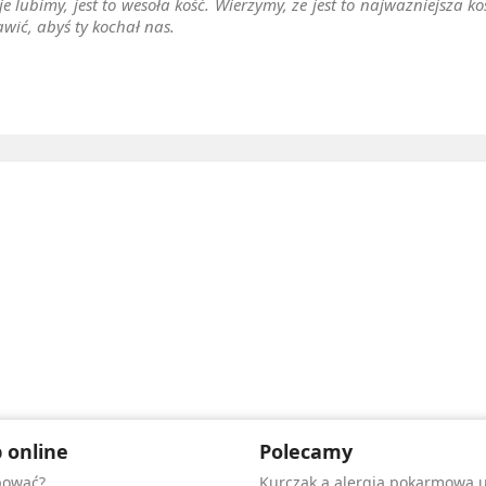
je lubimy, jest to wesoła kość. Wierzymy, że jest to najważniejsza k
awić, abyś ty kochał nas.
 online
Polecamy
pować?
Kurczak a alergia pokarmowa 