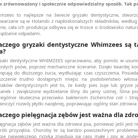
w zrównoważony i społecznie odpowiedzialny sposób. Tak 
mzees to najlepsze na świecie gryzaki dentystyczne, stwor
warzane są w Holandii z najdoskonalszych składników, według 
ne, cała ich produkcja odbywa się w trosce o środowisko natura
ządzanie odpadami.
aczego gryzaki dentystyczne Whimzees są 
a?
zaki dentystyczne WHIMZEES opracowano, aby pomóc w usunięc
osłych psów, poprzez mechaniczne ścieranie. Dzięki twardej 
hęcają do dłuższego żucia, wydłużając czas czyszczenia. Posiad
szczenie trudno dostępnych miejsc na podobieństwo włosia
zaków dentystycznych jest to, że kiedy pies żuje lub gryzie j
nianek i zwiększone wydzielanie śliny do jamy ustnej. Ślina p
zególnie skuteczna przeciwko bakteriom
Escherichia coli
i
Stre
aniczyć rozwój płytki nazębnej, poprawiając ogólny stan zdrowia
aczego pielęgnacja zębów jest ważna dla zdr
lęgnacja zębów jest ważna dla zdrowia psa, ponieważ jeśli jest
rób przyzębia. Choroby te są bardzo powszechnym proble
pie największego ryzyka znajdują się rasy małe i psy w pod