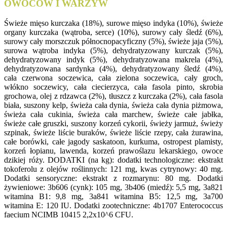
OWOCÓW I WARZYW
Świeże mięso kurczaka (18%), surowe mięso indyka (10%), świeże
organy kurczaka (wątroba, serce) (10%), surowy cały śledź (6%),
surowy cały morszczuk północnopacyficzny (5%), świeże jaja (5%),
surowa wątroba indyka (5%), dehydratyzowany kurczak (5%),
dehydratyzowany indyk (5%), dehydratyzowana makrela (4%),
dehydratyzowana sardynka (4%), dehydratyzowany śledź (4%),
cała czerwona soczewica, cała zielona soczewica, cały groch,
włókno soczewicy, cała ciecierzyca, cała fasola pinto, skrobia
grochowa, olej z rdzawca (2%), tłuszcz z kurczaka (2%), cała fasola
biała, suszony kelp, świeża cała dynia, świeża cała dynia piżmowa,
świeża cała cukinia, świeża cała marchew, świeże całe jabłka,
świeże całe gruszki, suszony korzeń cykorii, świeży jarmuż, świeży
szpinak, świeże liście buraków, świeże liście rzepy, cała żurawina,
całe borówki, całe jagody saskatoon, kurkuma, ostropest plamisty,
korzeń łopianu, lawenda, korzeń prawoślazu lekarskiego, owoce
dzikiej róży. DODATKI (na kg): dodatki technologiczne: ekstrakt
tokoferolu z olejów roślinnych: 121 mg, kwas cytrynowy: 40 mg.
Dodatki sensoryczne: ekstrakt z rozmarynu: 80 mg. Dodatki
żywieniowe: 3b606 (cynk): 105 mg, 3b406 (miedź): 5,5 mg, 3a821
witamina B1: 9,8 mg, 3a841 witamina B5: 12,5 mg, 3a700
witamina E: 120 IU. Dodatki zootechniczne: 4b1707 Enterococcus
faecium NCIMB 10415 2,2x10^6 CFU.