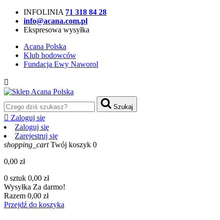
INFOLINIA
71 318 84 28
info@acana.com.pl
Ekspresowa wysyłka
Acana Polska
Klub hodowców
Fundacja Ewy Naworol

Szukaj

Zaloguj się
Zaloguj się
Zarejestruj się
shopping_cart
Twój koszyk
0
0,00 zł
0 sztuk
0,00 zł
Wysyłka
Za darmo!
Razem
0,00 zł
Przejdź do koszyka