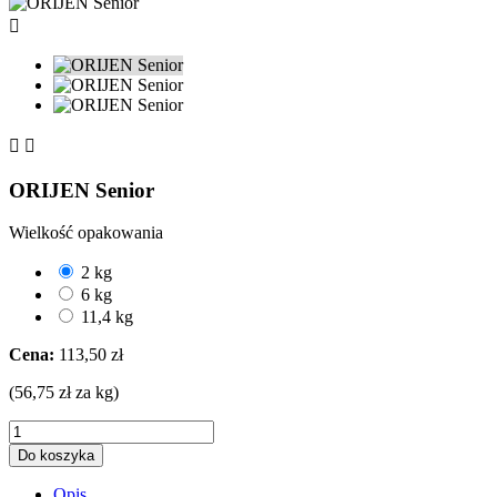



ORIJEN Senior
Wielkość opakowania
2 kg
6 kg
11,4 kg
Cena:
113,50 zł
(56,75 zł za kg)
Do koszyka
Opis