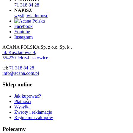
71 318 84 28
NAPISZ
wyślij wiadomość
Facebook
Youtube
Instagram
ACANA POLSKA Sp. z o.o. Sp. k.,
ul. Kasztanowa 9,
55-220 Jelcz-Laskowice
tel:
71 318 84 28
info@acana.com.pl
Sklep online
Jak kupować?
Płatności
Wysyłka
Zwroty i reklamacje
Regulamin zakupów
Polecamy