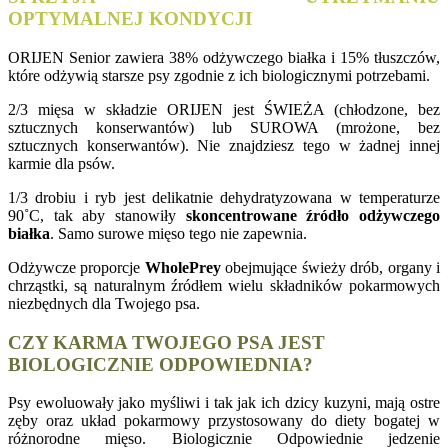
OPTYMALNEJ KONDYCJI
ORIJEN Senior zawiera 38% odżywczego białka i 15% tłuszczów,
które odżywią starsze psy zgodnie z ich biologicznymi potrzebami.
2/3 mięsa w składzie ORIJEN jest ŚWIEŻA (chłodzone, bez
sztucznych konserwantów) lub SUROWA (mrożone, bez
sztucznych konserwantów). Nie znajdziesz tego w żadnej innej
karmie dla psów.
1/3 drobiu i ryb jest delikatnie dehydratyzowana w temperaturze
90˚C, tak aby stanowiły
skoncentrowane źródło odżywczego
białka
. Samo surowe mięso tego nie zapewnia.
Odżywcze proporcje
WholePrey
obejmujące świeży drób, organy i
chrząstki, są naturalnym źródłem wielu składników pokarmowych
niezbędnych dla Twojego psa.
CZY KARMA TWOJEGO PSA JEST
BIOLOGICZNIE ODPOWIEDNIA?
Psy ewoluowały jako myśliwi i tak jak ich dzicy kuzyni, mają ostre
zęby oraz układ pokarmowy przystosowany do diety bogatej w
różnorodne mięso. Biologicznie Odpowiednie jedzenie