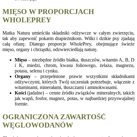
MIĘSO W PROPORCJACH
WHOLEPREY
Matka Natura umieściła składniki odżywcze w całym zwierzęciu,
tak aby zapewnić pokarm drapieżnikom. Wilki i dzikie psy zjadają
całą ofiarę. Dlatego proporcje WholePrey, obejmujące świeże
mięso, organy i chrząstki, odzwierciedlają naturę.
Mięso
– niezbędne źródło białka, tłuszczów, witamin A, B, D
i K, miedzi, chrom, kwasu foliowego, żelaza, magnezu,
potasu, selenu i cynku.
Organy
– przepełnione prawie wszystkimi składnikami
odżywczymi, których Twój szczeniak potrzebuje, włącznie z
witaminami, minerałami, tłuszczami i aminokwasami.
Kości
(jadalne) – cenne źródło związków mineralnych, takich
jak wapń, fosfor, magnez, potas, w najbardziej przyswajalnej
formie.
OGRANICZONA ZAWARTOŚĆ
WĘGLOWODANÓW