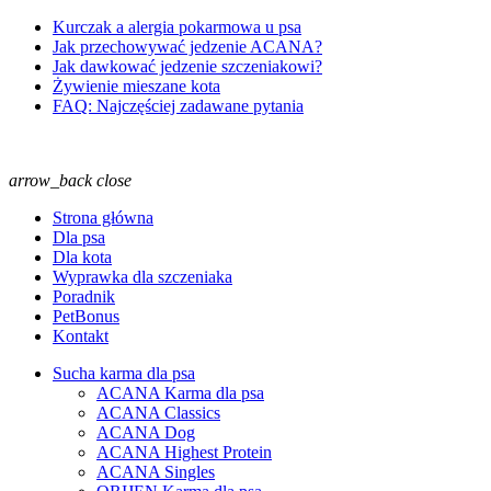
Kurczak a alergia pokarmowa u psa
Jak przechowywać jedzenie ACANA?
Jak dawkować jedzenie szczeniakowi?
Żywienie mieszane kota
FAQ: Najczęściej zadawane pytania
arrow_back
close
Strona główna
Dla psa
Dla kota
Wyprawka dla szczeniaka
Poradnik
PetBonus
Kontakt
Sucha karma dla psa
ACANA Karma dla psa
ACANA Classics
ACANA Dog
ACANA Highest Protein
ACANA Singles