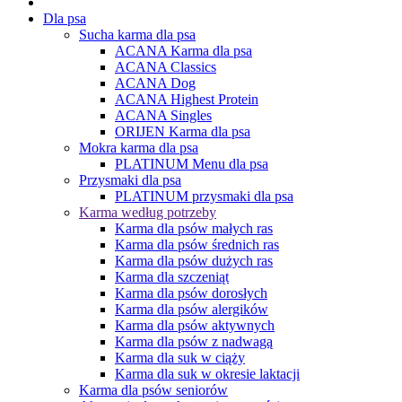
Dla psa
Sucha karma dla psa
ACANA Karma dla psa
ACANA Classics
ACANA Dog
ACANA Highest Protein
ACANA Singles
ORIJEN Karma dla psa
Mokra karma dla psa
PLATINUM Menu dla psa
Przysmaki dla psa
PLATINUM przysmaki dla psa
Karma według potrzeby
Karma dla psów małych ras
Karma dla psów średnich ras
Karma dla psów dużych ras
Karma dla szczeniąt
Karma dla psów dorosłych
Karma dla psów alergików
Karma dla psów aktywnych
Karma dla psów z nadwagą
Karma dla suk w ciąży
Karma dla suk w okresie laktacji
Karma dla psów seniorów