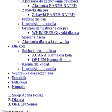
Akcesoria do zachowania czystości
Akcesoria EARTH RATED
Zabawki dla psa
Zabawki EARTH RATED
Prezent dla psa
Legowiska dla pupila
Gryzaki dentystyczne dla psa
WHIMZEES Gryzaki dla psa
Spacer z psem
Akcesoria dla psa i człowieka
Dla kota
Sucha karma dla kota
ACANA Karma dla kota
ORIJEN Karma dla kota
Karma dla kociąt
Legowiska dla pupila
Wyprawka dla szczeniaka
Poradnik
PetBonus
Kontakt
Sklep Acana Polska
Dla psa
ORIJEN Senior