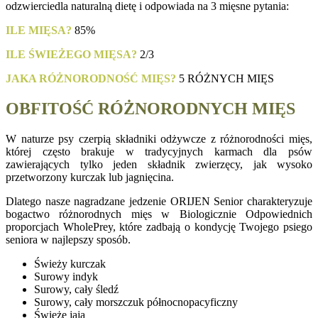
odzwierciedla naturalną dietę i odpowiada na 3 mięsne pytania:
ILE MIĘSA?
85%
ILE ŚWIEŻEGO MIĘSA?
2/3
JAKA RÓŻNORODNOŚĆ MIĘS?
5 RÓŻNYCH MIĘS
OBFITOŚĆ RÓŻNORODNYCH MIĘS
W naturze psy czerpią składniki odżywcze z różnorodności mięs,
której często brakuje w tradycyjnych karmach dla psów
zawierających tylko jeden składnik zwierzęcy, jak wysoko
przetworzony kurczak lub jagnięcina.
Dlatego nasze nagradzane jedzenie ORIJEN Senior charakteryzuje
bogactwo różnorodnych mięs w Biologicznie Odpowiednich
proporcjach WholePrey, które zadbają o kondycję Twojego psiego
seniora w najlepszy sposób.
Świeży kurczak
Surowy indyk
Surowy, cały śledź
Surowy, cały morszczuk północnopacyficzny
Świeże jaja