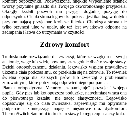
komfort odpoczynku. Podwyższone, miękkie wypełnienie ścianek
tworzy przytulne gniazdo dla Twojego czworonożnego przyjaciela.
Okrągły kształt pozwoli mu przyjąć dogodną pozycję do
odpoczynku. Ciepła strona legowiska pokryta jest tkaniną, w dotyku
przypominającą przyjemne królicze futerko. Chłodząca strona nie
tylko przynosi ulgę w upały, ale też jest wyjątkowo odporna na
zadrapania i łatwa do utrzymania w czystości.
Zdrowy komfort
To doskonałe rozwiązanie dla zwierząt, które ze względu na swoją
anatomię, wagę lub wiek, powinny szczególnie dbać o swoje stawy.
Dzięki ortopedycznemu działaniu, legowisko wspiera prawidłowe
ułożenie ciała podczas snu, co przekłada się na zdrowie. To również
świetna opcja dla starszych psów lub zwierząt z problemami
zdrowotnymi, które potrzebują odpowiedniego podparcia.
Pianka ortopedyczna Memory „zapamiętuje” pozycje Twojego
pupila. Gdy pies lub kot opuszcza poduszkę, natychmiast wraca ona
do pierwotnego kształtu, nie tracąc elastyczności. Legowisko
dopasowuje się do ciała zwierzaka, zapewniając mu optymalne
podparcie i zmniejszając napięcie mięśniowe oraz dyskomfort.
ThermoSwitch Santorini to troska o stawy i kręgosłup psa czy kota.