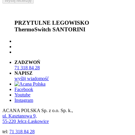
Wyślij recenzję
PRZYTULNE LEGOWISKO
ThermoSwitch SANTORINI
ZADZWOŃ
71 318 84 28
NAPISZ
wyślij wiadomość
Facebook
Youtube
Instagram
ACANA POLSKA Sp. z o.o. Sp. k.,
ul. Kasztanowa 9,
55-220 Jelcz-Laskowice
tel:
71 318 84 28