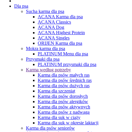
Dla psa
Sucha karma dla psa
ACANA Karma dla psa
ACANA Classics
ACANA Dog
ACANA Highest Protein
ACANA Singles
ORIJEN Karma dla psa
Mokra karma dla psa
PLATINUM Menu dla psa
Przysmaki dla psa
PLATINUM przysmaki dla psa
Karma według potrzeby
Karma dla psów małych ras
Karma dla psów średnich ras
Karma dla psów dużych ras
Karma dla szczeniąt
Karma dla psów dorosłych
Karma dla psów alergików
Karma dla psów aktywnych
Karma dla psów z nadwagą
Karma dla suk w ciąży
Karma dla suk w okresie laktacji
Karma dla psów seniorów