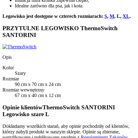
Imitacja futra królika zapewnia ciepło,
Idealne zarówno dla psa, jak i kota.
Legowisko jest dostępne w czterech rozmiarach:
S
,
M
, L,
XL
.
PRZYTULNE LEGOWISKO ThermoSwitch
SANTORINI
Opis
Kolor
Szary
Rozmiar
90 cm x 70 cm x 24 cm
Rozmiar wewnętrzny
67 cm x 40 cm x 12 cm
Opinie klientów
ThermoSwitch SANTORINI
Legowisko szare L
Dokładamy wszelkich starań, aby opinie pochodziły od klientów,
którzy nabyli produkt w naszym sklepie. Opinie są zbierane,
weryfikowane i publikowane zgodnie z
Regulaminem Zakupów
.