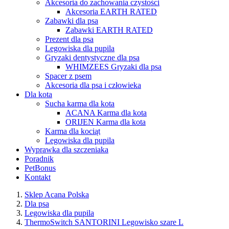
Akcesoria do zachowania czystości
Akcesoria EARTH RATED
Zabawki dla psa
Zabawki EARTH RATED
Prezent dla psa
Legowiska dla pupila
Gryzaki dentystyczne dla psa
WHIMZEES Gryzaki dla psa
Spacer z psem
Akcesoria dla psa i człowieka
Dla kota
Sucha karma dla kota
ACANA Karma dla kota
ORIJEN Karma dla kota
Karma dla kociąt
Legowiska dla pupila
Wyprawka dla szczeniaka
Poradnik
PetBonus
Kontakt
Sklep Acana Polska
Dla psa
Legowiska dla pupila
ThermoSwitch SANTORINI Legowisko szare L