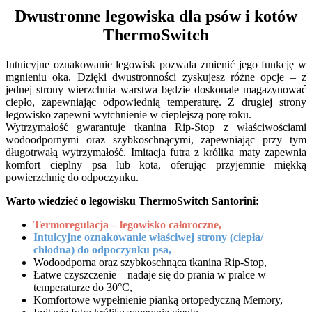
Dwustronne legowiska dla psów i kotów
ThermoSwitch
Intuicyjne oznakowanie legowisk pozwala zmienić jego funkcję w
mgnieniu oka. Dzięki dwustronności zyskujesz różne opcje – z
jednej strony wierzchnia warstwa będzie doskonale magazynować
ciepło, zapewniając odpowiednią temperaturę. Z drugiej strony
legowisko zapewni wytchnienie w cieplejszą porę roku.
Wytrzymałość gwarantuje tkanina Rip-Stop z właściwościami
wodoodpornymi oraz szybkoschnącymi, zapewniając przy tym
długotrwałą wytrzymałość. Imitacja futra z królika maty zapewnia
komfort cieplny psa lub kota, oferując przyjemnie miękką
powierzchnię do odpoczynku.
Warto wiedzieć o legowisku
ThermoSwitch Santorini
:
Termoregulacja – legowisko całoroczne,
Intuicyjne oznakowanie właściwej strony (ciepła/
chłodna) do odpoczynku psa,
Wodoodporna oraz szybkoschnąca tkanina Rip-Stop,
Łatwe czyszczenie – nadaje się do prania w pralce w
temperaturze do 30°C,
Komfortowe wypełnienie pianką ortopedyczną Memory,